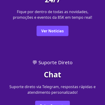
Fique por dentro de todas as novidades,
promoções e eventos da 85K em tempo real!
Ver Notícias
💬 Suporte Direto
Chat
Suporte direto via Telegram, respostas rápidas e
atendimento personalizado!