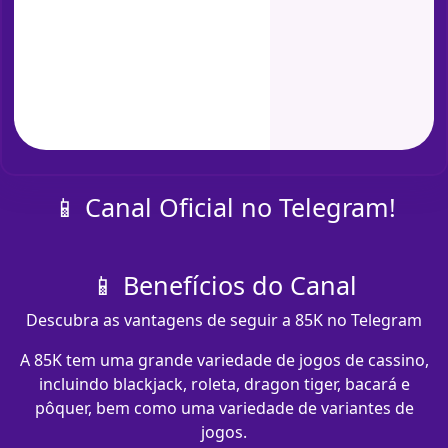
📱 Canal Oficial no Telegram!
📱 Benefícios do Canal
Descubra as vantagens de seguir a 85K no Telegram
A 85K tem uma grande variedade de jogos de cassino,
incluindo blackjack, roleta, dragon tiger, bacará e
pôquer, bem como uma variedade de variantes de
jogos.