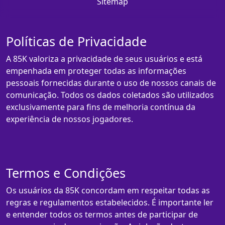
Sitemap
Políticas de Privacidade
A 85K valoriza a privacidade de seus usuários e está
empenhada em proteger todas as informações
pessoais fornecidas durante o uso de nossos canais de
comunicação. Todos os dados coletados são utilizados
exclusivamente para fins de melhoria contínua da
experiência de nossos jogadores.
Termos e Condições
Os usuários da 85K concordam em respeitar todas as
regras e regulamentos estabelecidos. É importante ler
e entender todos os termos antes de participar de