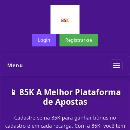
Login
Registrar-se
Menu
📱 85K A Melhor Plataforma
de Apostas
Cadastre-se na 85K para ganhar bônus no
cadastro e em cada recarga. Com a 85K, você tem