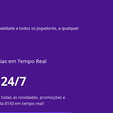
qualidade a todos os jogadores, a qualquer
cias em Tempo Real
24/7
e todas as novidades, promoções e
da 8143 em tempo real!