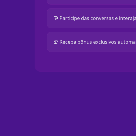
💬 Participe das conversas e interaj
🎁 Receba bônus exclusivos autom