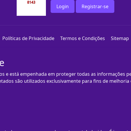
Login
Registrar-se
Políticas de Privacidade
Termos e Condições
Sitemap
de
rios e está empenhada em proteger todas as informações p
tados são utilizados exclusivamente para fins de melhoria