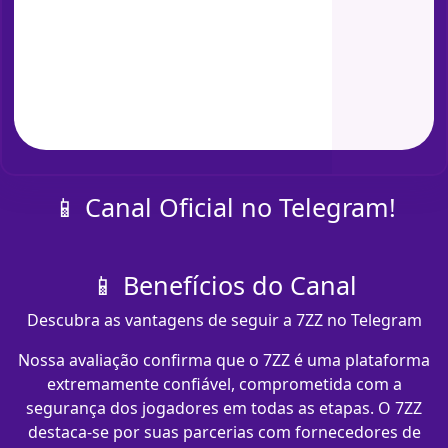
📱 Canal Oficial no Telegram!
📱 Benefícios do Canal
Descubra as vantagens de seguir a 7ZZ no Telegram
Nossa avaliação confirma que o 7ZZ é uma plataforma
extremamente confiável, comprometida com a
segurança dos jogadores em todas as etapas. O 7ZZ
destaca-se por suas parcerias com fornecedores de