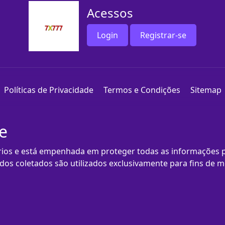
Acessos
Login
Registrar-se
Políticas de Privacidade
Termos e Condições
Sitemap
de
ários e está empenhada em proteger todas as informações 
os coletados são utilizados exclusivamente para fins de m