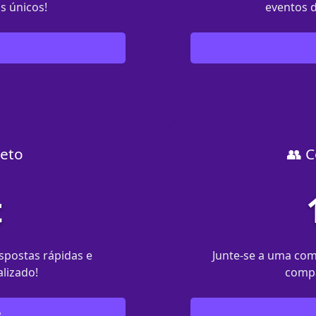
s únicos!
eventos 
reto
👥 
t
espostas rápidas e
Junte-se a uma com
lizado!
compa
e