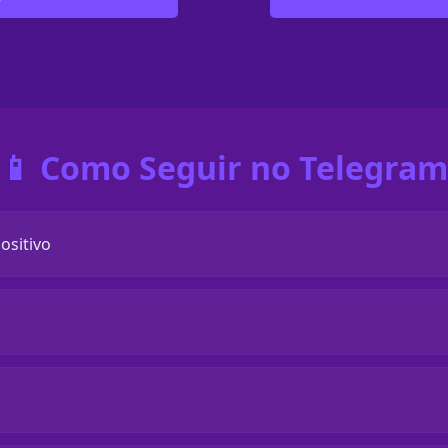
📱 Como Seguir no Telegram
ositivo