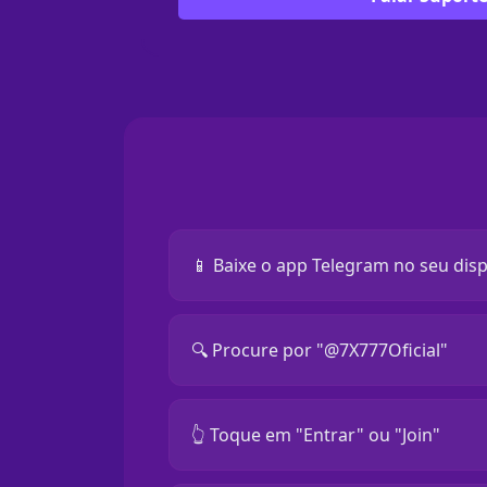
📱 Baixe o app Telegram no seu disp
🔍 Procure por "@7X777Oficial"
👆 Toque em "Entrar" ou "Join"