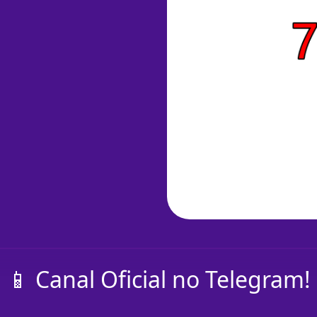
📱 Canal Oficial no Telegram!