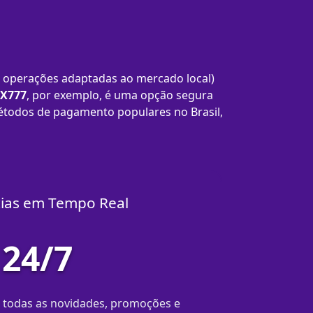
m operações adaptadas ao mercado local)
7X777
, por exemplo, é uma opção segura
étodos de pagamento populares no Brasil,
cias em Tempo Real
24/7
e todas as novidades, promoções e