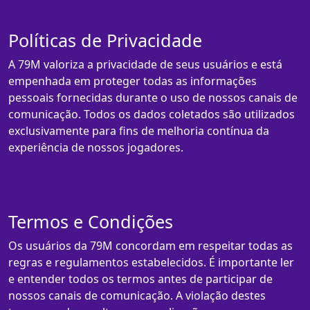
Políticas de Privacidade
A 79M valoriza a privacidade de seus usuários e está
empenhada em proteger todas as informações
pessoais fornecidas durante o uso de nossos canais de
comunicação. Todos os dados coletados são utilizados
exclusivamente para fins de melhoria contínua da
experiência de nossos jogadores.
Termos e Condições
Os usuários da 79M concordam em respeitar todas as
regras e regulamentos estabelecidos. É importante ler
e entender todos os termos antes de participar de
nossos canais de comunicação. A violação destes