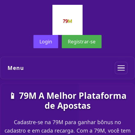
Login
Registrar-se
Menu
📱 79M A Melhor Plataforma
de Apostas
Cadastre-se na 79M para ganhar bônus no
cadastro e em cada recarga. Com a 79M, você tem