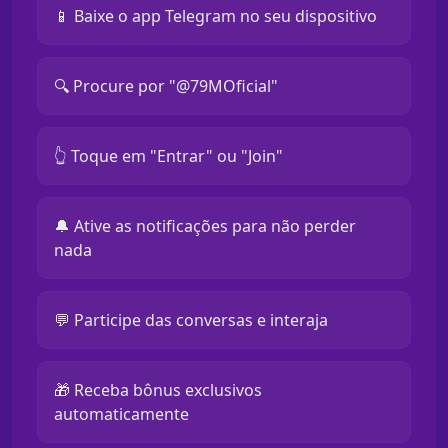
📱 Baixe o app Telegram no seu dispositivo
🔍 Procure por "@79MOficial"
👆 Toque em "Entrar" ou "Join"
🔔 Ative as notificações para não perder
nada
💬 Participe das conversas e interaja
🎁 Receba bônus exclusivos
automaticamente