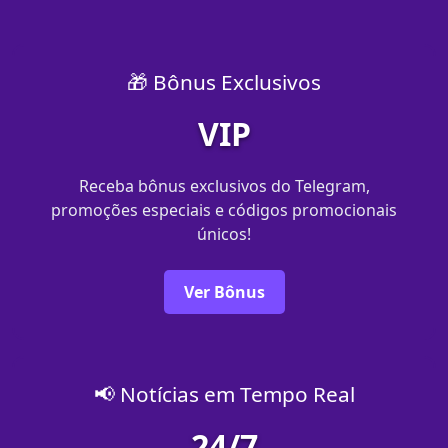
🎁 Bônus Exclusivos
VIP
Receba bônus exclusivos do Telegram,
promoções especiais e códigos promocionais
únicos!
Ver Bônus
📢 Notícias em Tempo Real
24/7