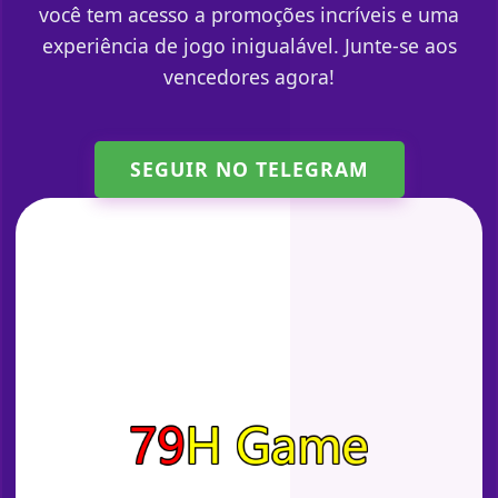
você tem acesso a promoções incríveis e uma
experiência de jogo inigualável. Junte-se aos
vencedores agora!
SEGUIR NO TELEGRAM