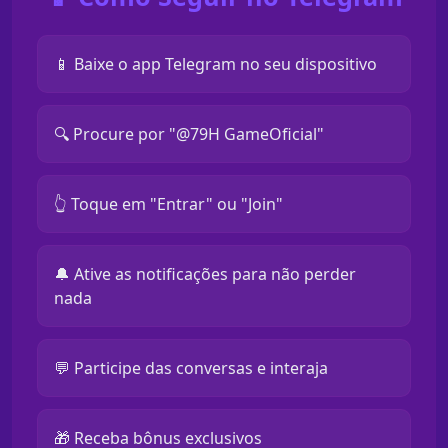
📱 Baixe o app Telegram no seu dispositivo
🔍 Procure por "@79H GameOficial"
👆 Toque em "Entrar" ou "Join"
🔔 Ative as notificações para não perder
nada
💬 Participe das conversas e interaja
🎁 Receba bônus exclusivos