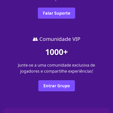
Falar Suporte
👥 Comunidade VIP
1000+
Junte-se a uma comunidade exclusiva de
jogadores e compartilhe experiências!
Entrar Grupo