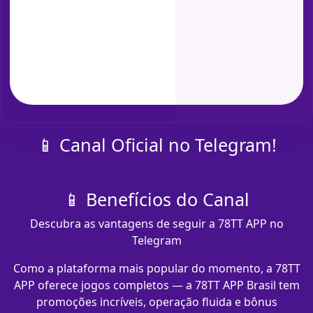
📱 Canal Oficial no Telegram!
📱 Benefícios do Canal
Descubra as vantagens de seguir a 78TT APP no
Telegram
Como a plataforma mais popular do momento, a 78TT
APP oferece jogos completos — a 78TT APP Brasil tem
promoções incríveis, operação fluida e bônus