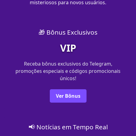
misteriosos para novos usuários.
🎁 Bônus Exclusivos
VIP
Receba bônus exclusivos do Telegram,
promoções especiais e códigos promocionais
únicos!
Ver Bônus
📢 Notícias em Tempo Real