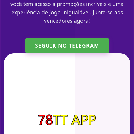
você tem acesso a promoções incríveis e uma
experiência de jogo inigualável. Junte-se aos
vencedores agora!
SEGUIR NO TELEGRAM