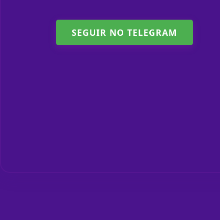
SEGUIR NO TELEGRAM