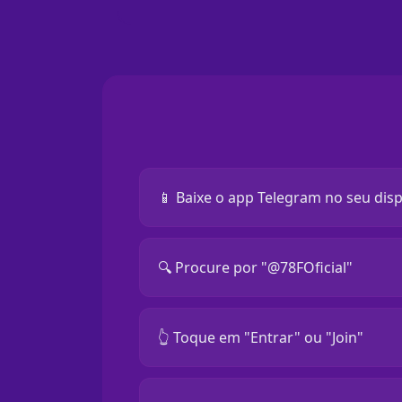
📱 Baixe o app Telegram no seu disp
🔍 Procure por "@78FOficial"
👆 Toque em "Entrar" ou "Join"