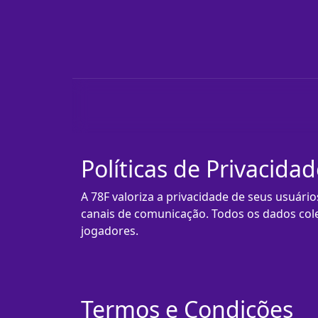
Políticas de Privacida
A 78F valoriza a privacidade de seus usuár
canais de comunicação. Todos os dados cole
jogadores.
Termos e Condições