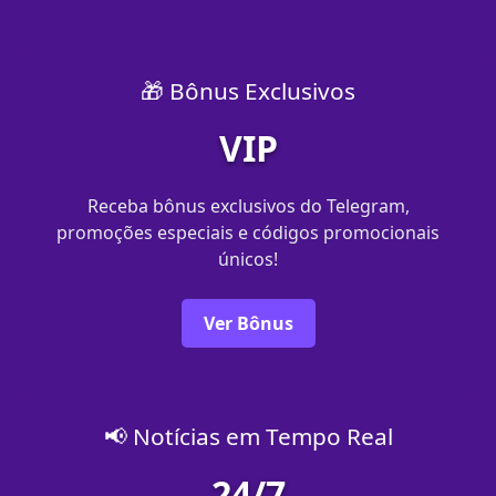
🎁 Bônus Exclusivos
VIP
Receba bônus exclusivos do Telegram,
promoções especiais e códigos promocionais
únicos!
Ver Bônus
📢 Notícias em Tempo Real
24/7