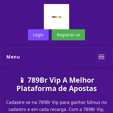
Login
Registrar-se
Menu
📱 789Br Vip A Melhor
Plataforma de Apostas
Cadastre-se na 789Br Vip para ganhar bônus no
cadastro e em cada recarga. Com a 789Br Vip,