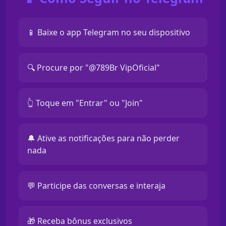
📱 Baixe o app Telegram no seu dispositivo
🔍 Procure por "@789Br VipOficial"
👆 Toque em "Entrar" ou "Join"
🔔 Ative as notificações para não perder
nada
💬 Participe das conversas e interaja
🎁 Receba bônus exclusivos