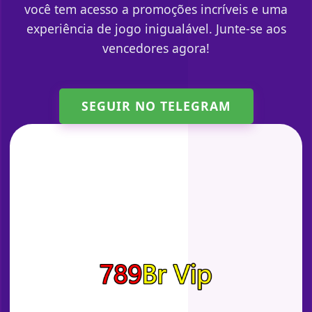
você tem acesso a promoções incríveis e uma
experiência de jogo inigualável. Junte-se aos
vencedores agora!
SEGUIR NO TELEGRAM