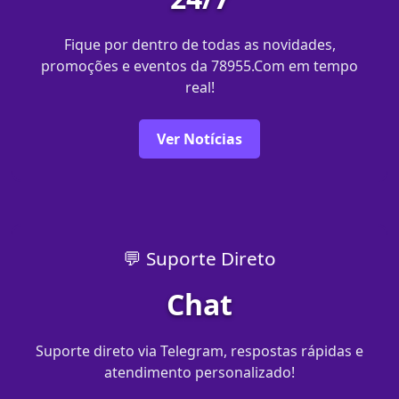
Fique por dentro de todas as novidades,
promoções e eventos da 78955.Com em tempo
real!
Ver Notícias
💬 Suporte Direto
Chat
Suporte direto via Telegram, respostas rápidas e
atendimento personalizado!