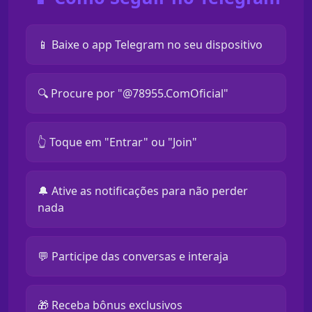
📱 Baixe o app Telegram no seu dispositivo
🔍 Procure por "@78955.ComOficial"
👆 Toque em "Entrar" ou "Join"
🔔 Ative as notificações para não perder
nada
💬 Participe das conversas e interaja
🎁 Receba bônus exclusivos