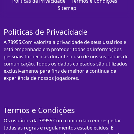
Políticas de Privacidade
Termos e Condições
Sitemap
Políticas de Privacidade
A 78955.Com valoriza a privacidade de seus usuários e
está empenhada em proteger todas as informações
pessoais fornecidas durante o uso de nossos canais de
comunicação. Todos os dados coletados são utilizados
exclusivamente para fins de melhoria contínua da
experiência de nossos jogadores.
Termos e Condições
Os usuários da 78955.Com concordam em respeitar
todas as regras e regulamentos estabelecidos. É