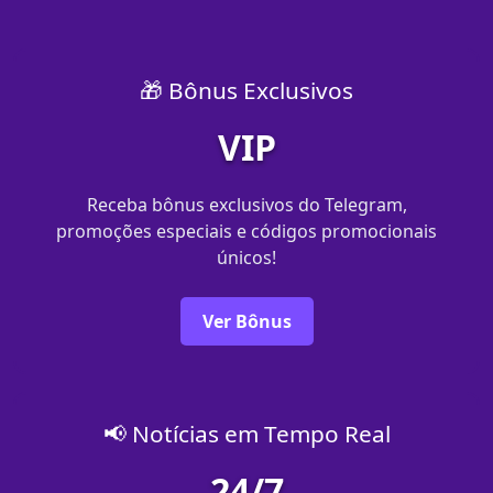
🎁 Bônus Exclusivos
VIP
Receba bônus exclusivos do Telegram,
promoções especiais e códigos promocionais
únicos!
Ver Bônus
📢 Notícias em Tempo Real
24/7