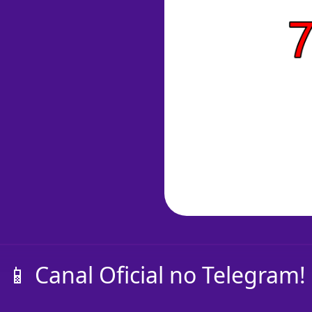
📱 Canal Oficial no Telegram!