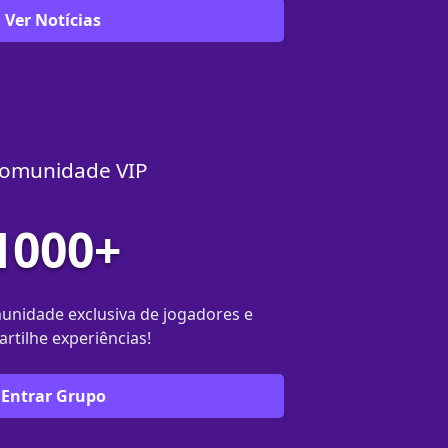
Ver Notícias
Comunidade VIP
1000+
unidade exclusiva de jogadores e
rtilhe experiências!
Entrar Grupo