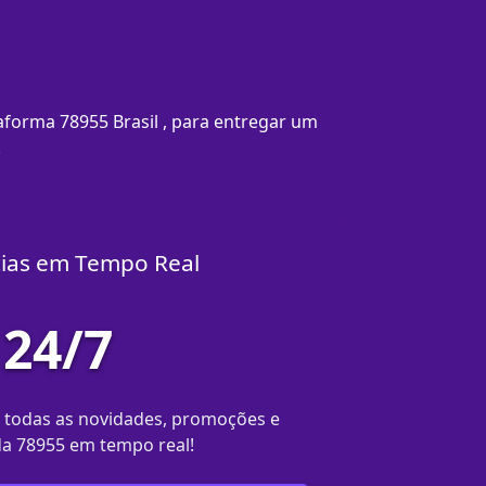
aforma 78955 Brasil , para entregar um
.
cias em Tempo Real
24/7
e todas as novidades, promoções e
da 78955 em tempo real!