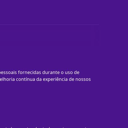
pessoais fornecidas durante o uso de
elhoria contínua da experiência de nossos