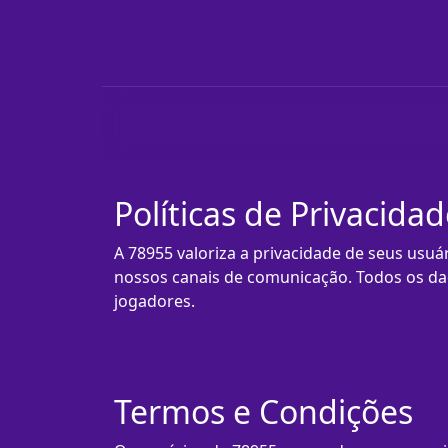
Políticas de Privacida
A 78955 valoriza a privacidade de seus usu
nossos canais de comunicação. Todos os dad
jogadores.
Termos e Condições