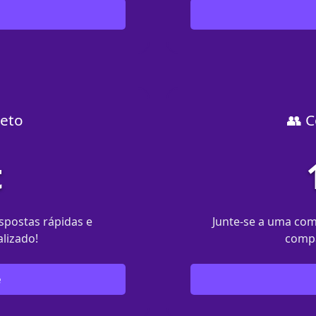
reto
👥 
t
espostas rápidas e
Junte-se a uma com
lizado!
compa
e