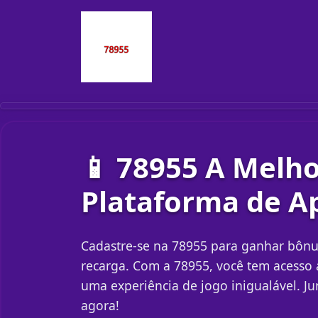
📱 78955 A Melh
Plataforma de A
Cadastre-se na 78955 para ganhar bônu
recarga. Com a 78955, você tem acesso 
uma experiência de jogo inigualável. J
agora!