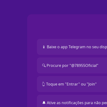
📱 Baixe o app Telegram no seu disp
🔍 Procure por "@78955Oficial"
👆 Toque em "Entrar" ou "Join"
🔔 Ative as notificações para não p