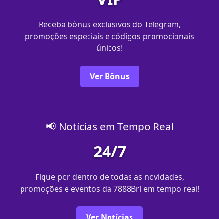
Receba bônus exclusivos do Telegram,
promoções especiais e códigos promocionais
únicos!
Ver Bônus
📢 Notícias em Tempo Real
24/7
Fique por dentro de todas as novidades,
promoções e eventos da 7888Brl em tempo real!
Ver Notícias