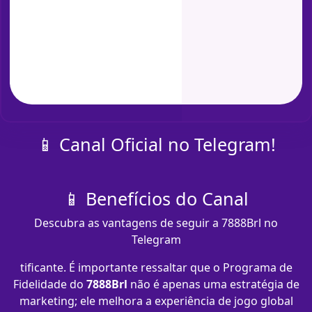
📱 Canal Oficial no Telegram!
📱 Benefícios do Canal
Descubra as vantagens de seguir a 7888Brl no
Telegram
tificante. É importante ressaltar que o Programa de
Fidelidade do
7888Brl
não é apenas uma estratégia de
marketing; ele melhora a experiência de jogo global