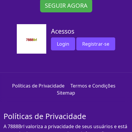
SEGUIR AGORA
Acessos
Login
Registrar-se
Políticas de Privacidade
Termos e Condições
Sitemap
Políticas de Privacidade
A 7888Brl valoriza a privacidade de seus usuários e está