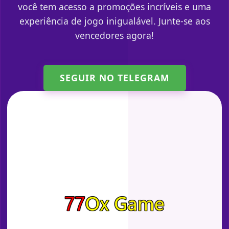
você tem acesso a promoções incríveis e uma
experiência de jogo inigualável. Junte-se aos
vencedores agora!
SEGUIR NO TELEGRAM