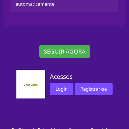
automaticamente
SEGUIR AGORA
Acessos
Login
Registrar-se