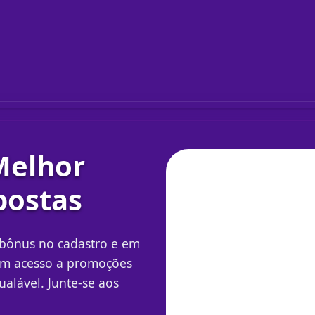
Melhor
postas
 bônus no cadastro e em
tem acesso a promoções
ualável. Junte-se aos