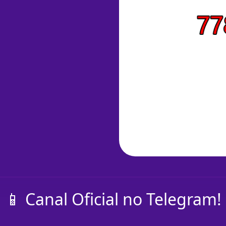
📱 Canal Oficial no Telegram!