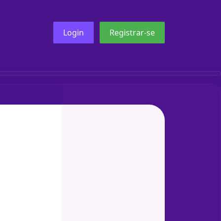
Login
Registrar-se