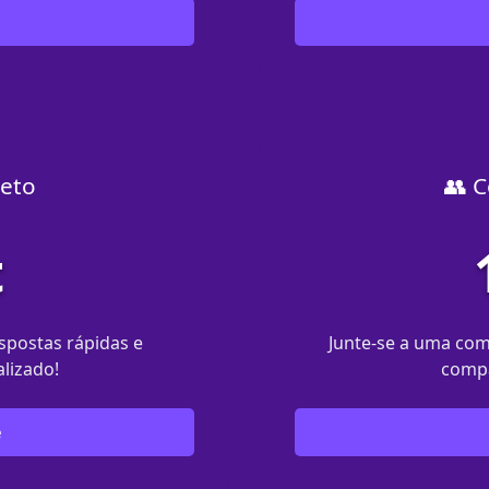
reto
👥 
t
espostas rápidas e
Junte-se a uma com
lizado!
compa
e