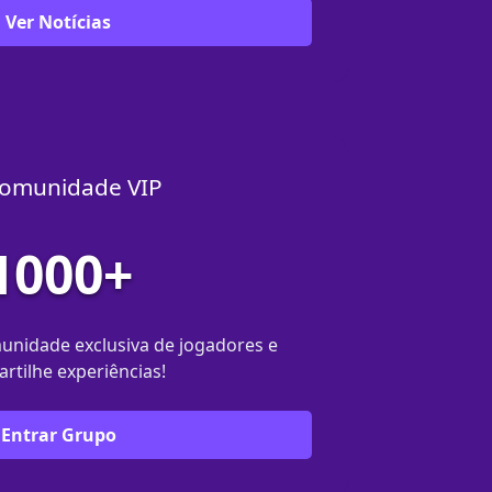
Ver Notícias
Comunidade VIP
1000+
unidade exclusiva de jogadores e
rtilhe experiências!
Entrar Grupo