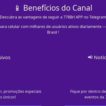
📱 Benefícios do Canal
Descubra as vantagens de seguir a 778Brl APP no Telegra
para celular com milhares de usuários ativos diariamente —
Brasil !
sivos
📢 Notí
m, promoções especiais
Fique por dentro d
s únicos!
eventos da 