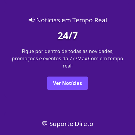
📢 Notícias em Tempo Real
24/7
Fique por dentro de todas as novidades,
promoções e eventos da 777Max.Com em tempo
real!
Ver Notícias
💬 Suporte Direto