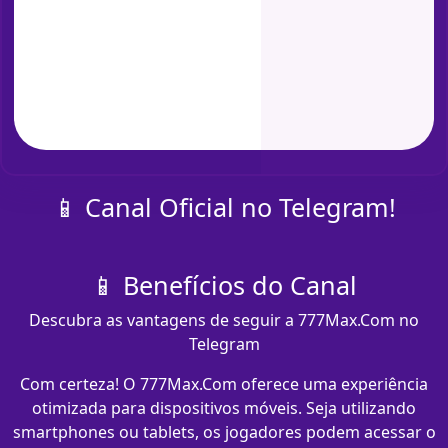
📱 Canal Oficial no Telegram!
📱 Benefícios do Canal
Descubra as vantagens de seguir a 777Max.Com no
Telegram
Com certeza! O 777Max.Com oferece uma experiência
otimizada para dispositivos móveis. Seja utilizando
smartphones ou tablets, os jogadores podem acessar o