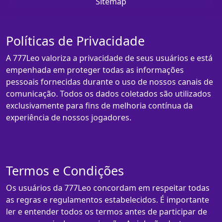
Sitemap
Políticas de Privacidade
A 777Leo valoriza a privacidade de seus usuários e está
empenhada em proteger todas as informações
pessoais fornecidas durante o uso de nossos canais de
comunicação. Todos os dados coletados são utilizados
exclusivamente para fins de melhoria contínua da
experiência de nossos jogadores.
Termos e Condições
Os usuários da 777Leo concordam em respeitar todas
as regras e regulamentos estabelecidos. É importante
ler e entender todos os termos antes de participar de