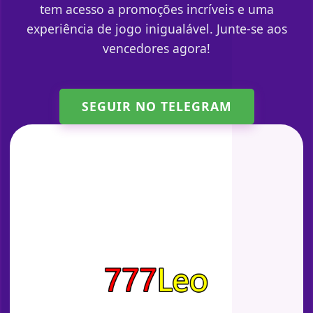
tem acesso a promoções incríveis e uma
experiência de jogo inigualável. Junte-se aos
vencedores agora!
SEGUIR NO TELEGRAM