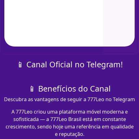
📱 Canal Oficial no Telegram!
📱 Benefícios do Canal
Descubra as vantagens de seguir a 777Leo no Telegram
A 777Leo criou uma plataforma móvel moderna e
sofisticada — a 777Leo Brasil está em constante
crescimento, sendo hoje uma referência em qualidade
e reputação.