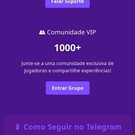
Falar Suporte
👥 Comunidade VIP
1000+
Junte-se a uma comunidade exclusiva de
jogadores e compartilhe experiências!
Entrar Grupo
📱 Como Seguir no Telegram