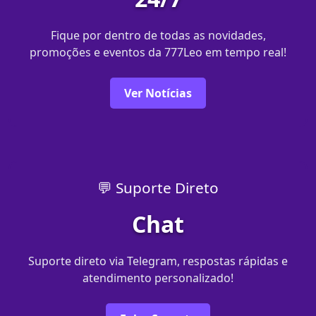
Fique por dentro de todas as novidades,
promoções e eventos da 777Leo em tempo real!
Ver Notícias
💬 Suporte Direto
Chat
Suporte direto via Telegram, respostas rápidas e
atendimento personalizado!