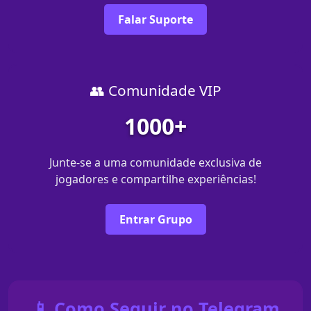
Falar Suporte
👥 Comunidade VIP
1000+
Junte-se a uma comunidade exclusiva de
jogadores e compartilhe experiências!
Entrar Grupo
📱 Como Seguir no Telegram