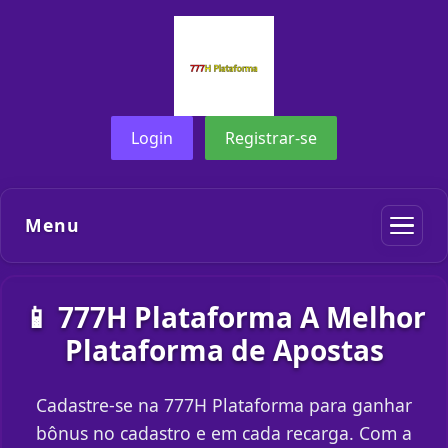
Login
Registrar-se
Menu
📱 777H Plataforma A Melhor
Plataforma de Apostas
Cadastre-se na 777H Plataforma para ganhar
bônus no cadastro e em cada recarga. Com a