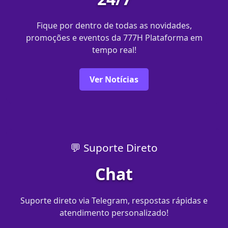
Fique por dentro de todas as novidades,
promoções e eventos da 777H Plataforma em
tempo real!
Ver Notícias
💬 Suporte Direto
Chat
Suporte direto via Telegram, respostas rápidas e
atendimento personalizado!