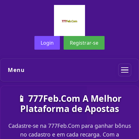
Login
Registrar-se
Menu
📱 777Feb.Com A Melhor
Plataforma de Apostas
Cadastre-se na 777Feb.Com para ganhar bônus
no cadastro e em cada recarga. Com a