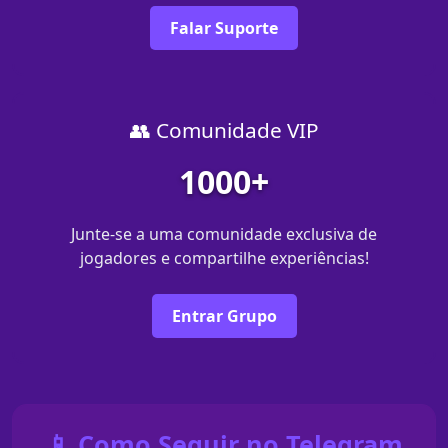
Falar Suporte
👥 Comunidade VIP
1000+
Junte-se a uma comunidade exclusiva de
jogadores e compartilhe experiências!
Entrar Grupo
📱 Como Seguir no Telegram