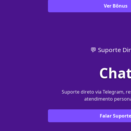
Ver Bônus
💬 Suporte Di
Cha
Suporte direto via Telegram, r
atendimento persona
Falar Suport