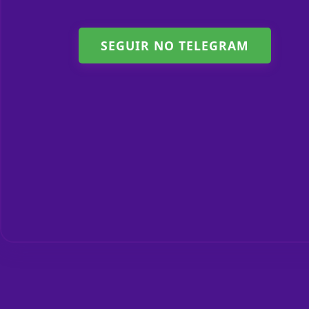
SEGUIR NO TELEGRAM