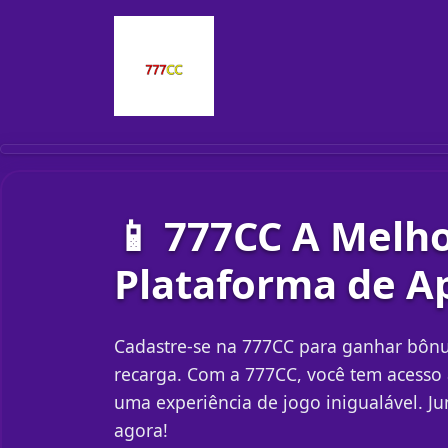
📱 777CC A Melh
Plataforma de A
Cadastre-se na 777CC para ganhar bônu
recarga. Com a 777CC, você tem acesso 
uma experiência de jogo inigualável. J
agora!