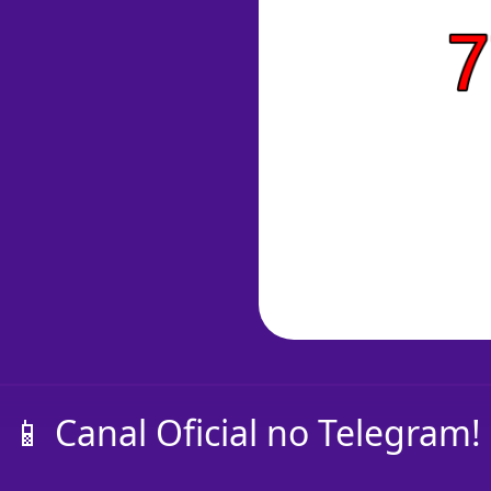
📱 Canal Oficial no Telegram!