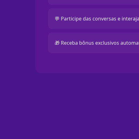
💬 Participe das conversas e interaj
🎁 Receba bônus exclusivos autom