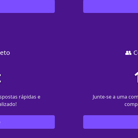
reto
👥 
t
espostas rápidas e
Junte-se a uma com
lizado!
compa
e