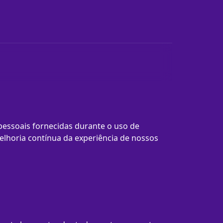
pessoais fornecidas durante o uso de
elhoria contínua da experiência de nossos