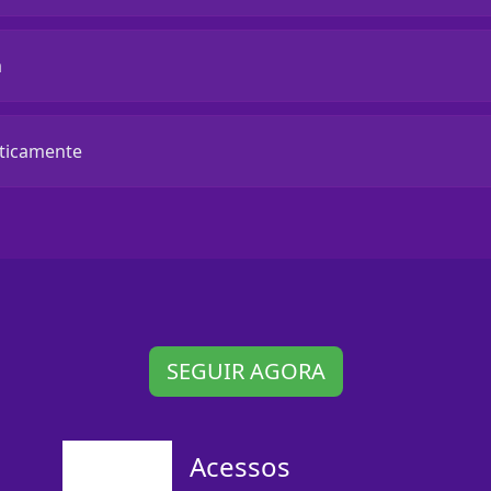
a
aticamente
SEGUIR AGORA
Acessos