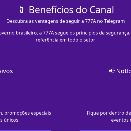
📱 Benefícios do Canal
Descubra as vantagens de seguir a 777A no Telegram
verno brasileiro, a 777A segue os princípios de segurança, j
referência em todo o setor.
sivos
📢 Notí
m, promoções especiais
Fique por dentro d
s únicos!
eventos 