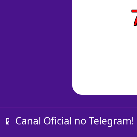
📱 Canal Oficial no Telegram!