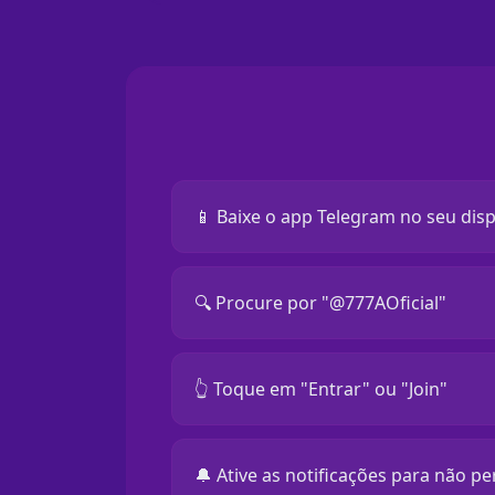
📱 Baixe o app Telegram no seu disp
🔍 Procure por "@777AOficial"
👆 Toque em "Entrar" ou "Join"
🔔 Ative as notificações para não p