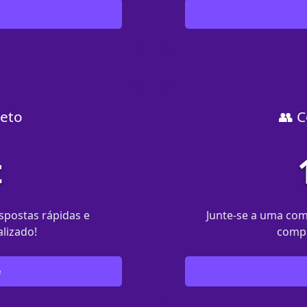
reto
👥 
t
espostas rápidas e
Junte-se a uma com
lizado!
compa
e