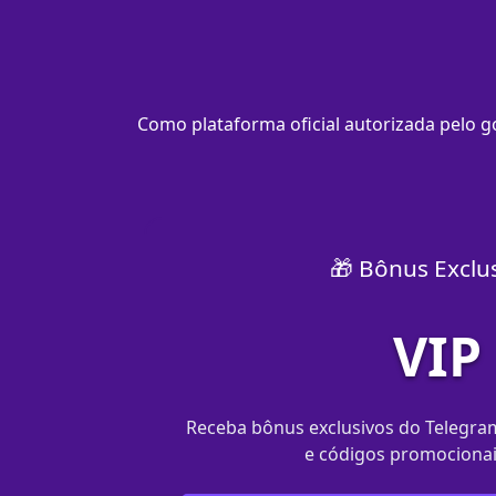
Como plataforma oficial autorizada pelo go
🎁 Bônus Exclu
VIP
Receba bônus exclusivos do Telegra
e códigos promocionai