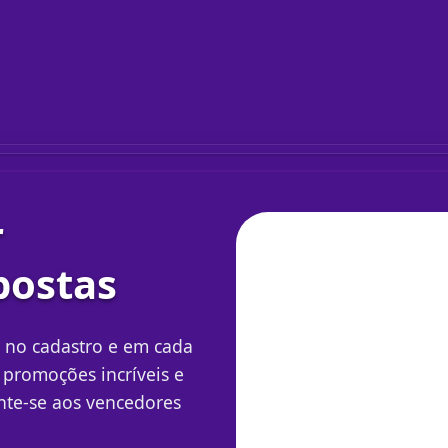
r
postas
 no cadastro e em cada
 promoções incríveis e
unte-se aos vencedores