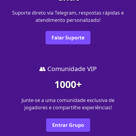
Suporte direto via Telegram, respostas rápidas e
atendimento personalizado!
Falar Suporte
👥 Comunidade VIP
1000+
Junte-se a uma comunidade exclusiva de
jogadores e compartilhe experiências!
Entrar Grupo