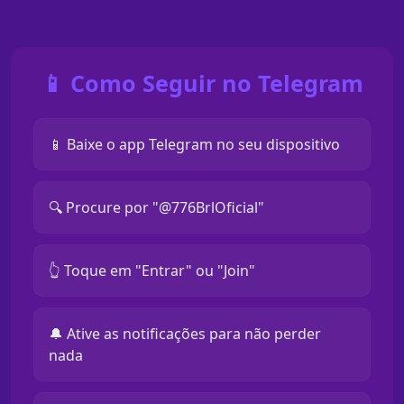
📱 Como Seguir no Telegram
📱 Baixe o app Telegram no seu dispositivo
🔍 Procure por "@776BrlOficial"
👆 Toque em "Entrar" ou "Join"
🔔 Ative as notificações para não perder
nada