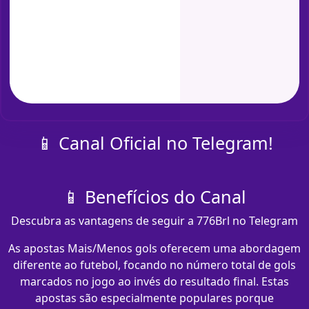
📱 Canal Oficial no Telegram!
📱 Benefícios do Canal
Descubra as vantagens de seguir a 776Brl no Telegram
As apostas Mais/Menos gols oferecem uma abordagem
diferente ao futebol, focando no número total de gols
marcados no jogo ao invés do resultado final. Estas
apostas são especialmente populares porque