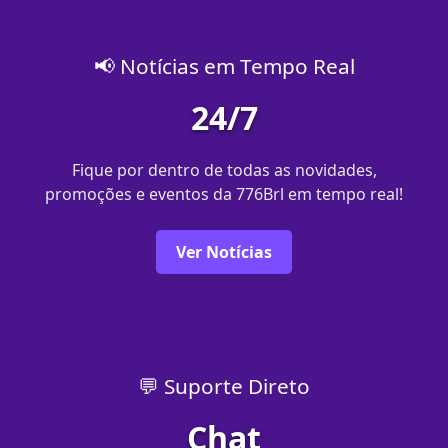
📢 Notícias em Tempo Real
24/7
Fique por dentro de todas as novidades,
promoções e eventos da 776Brl em tempo real!
Ver Notícias
💬 Suporte Direto
Chat