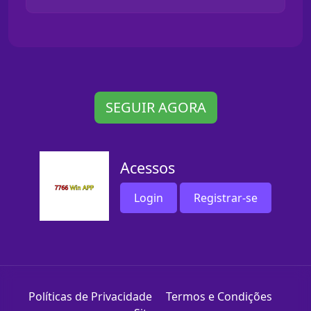
SEGUIR AGORA
Acessos
Login
Registrar-se
Políticas de Privacidade
Termos e Condições