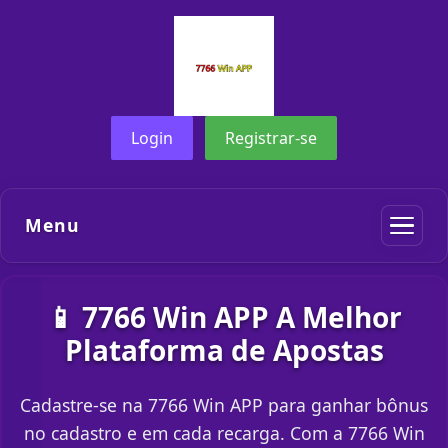
Login
Registrar-se
Menu
📱 7766 Win APP A Melhor
Plataforma de Apostas
Cadastre-se na 7766 Win APP para ganhar bônus
no cadastro e em cada recarga. Com a 7766 Win