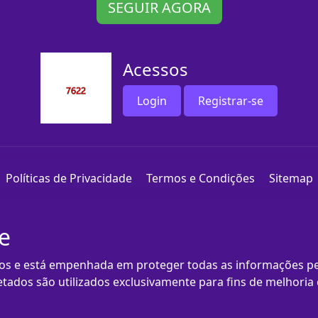
SEGUIR AGORA
Acessos
Login
Registrar-se
Políticas de Privacidade
Termos e Condições
Sitemap
de
rios e está empenhada em proteger todas as informações p
tados são utilizados exclusivamente para fins de melhoria