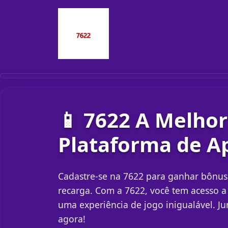
📱 7622 A Melhor
Plataforma de A
Cadastre-se na 7622 para ganhar bônus
recarga. Com a 7622, você tem acesso a
uma experiência de jogo inigualável. J
agora!