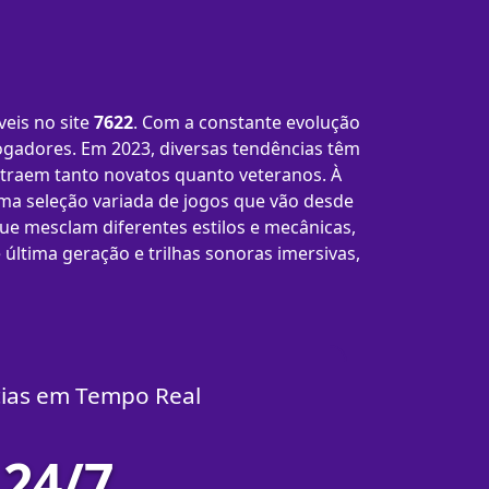
eis no site
7622
. Com a constante evolução
ogadores. Em 2023, diversas tendências têm
atraem tanto novatos quanto veteranos. À
ma seleção variada de jogos que vão desde
que mesclam diferentes estilos e mecânicas,
última geração e trilhas sonoras imersivas,
cias em Tempo Real
24/7