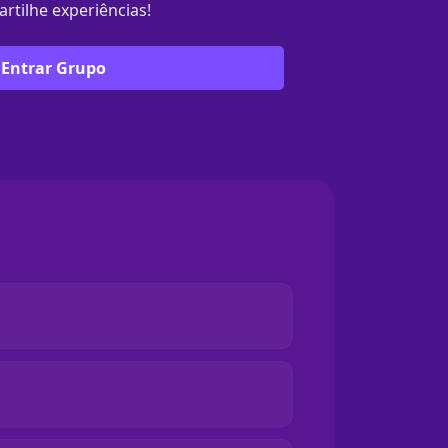
rtilhe experiências!
Entrar Grupo