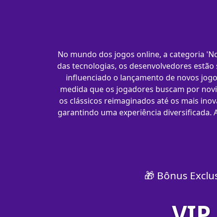
No mundo dos jogos online, a categoria 'N
das tecnologias, os desenvolvedores estão
influenciado o lançamento de novos jogo
medida que os jogadores buscam por novi
os clássicos reimaginados até os mais inov
garantindo uma experiência diversificada. 
🎁 Bônus Exclu
VIP