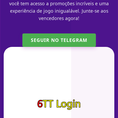
você tem acesso a promoções incríveis e uma
experiência de jogo inigualável. Junte-se aos
vencedores agora!
SEGUIR NO TELEGRAM