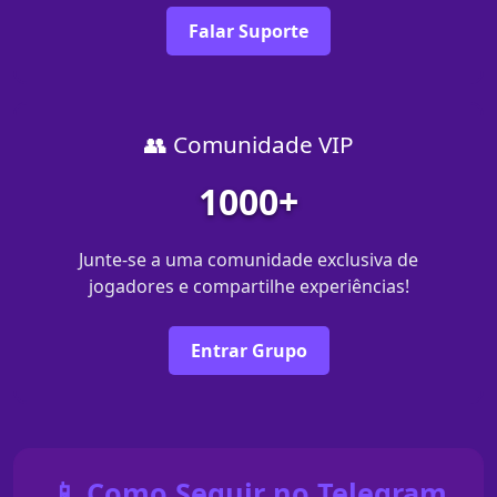
Falar Suporte
👥 Comunidade VIP
1000+
Junte-se a uma comunidade exclusiva de
jogadores e compartilhe experiências!
Entrar Grupo
📱 Como Seguir no Telegram