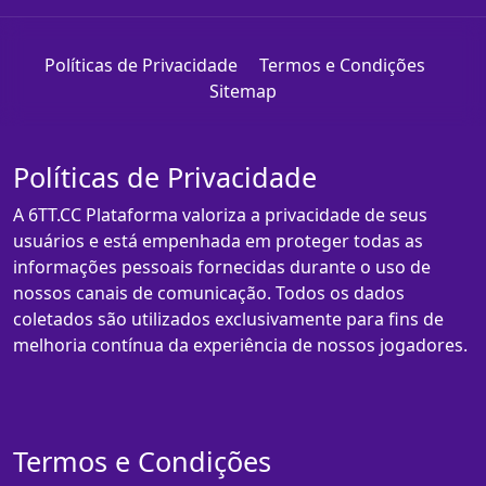
Políticas de Privacidade
Termos e Condições
Sitemap
Políticas de Privacidade
A 6TT.CC Plataforma valoriza a privacidade de seus
usuários e está empenhada em proteger todas as
informações pessoais fornecidas durante o uso de
nossos canais de comunicação. Todos os dados
coletados são utilizados exclusivamente para fins de
melhoria contínua da experiência de nossos jogadores.
Termos e Condições