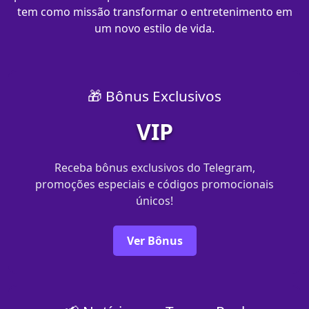
tem como missão transformar o entretenimento em
um novo estilo de vida.
🎁 Bônus Exclusivos
VIP
Receba bônus exclusivos do Telegram,
promoções especiais e códigos promocionais
únicos!
Ver Bônus