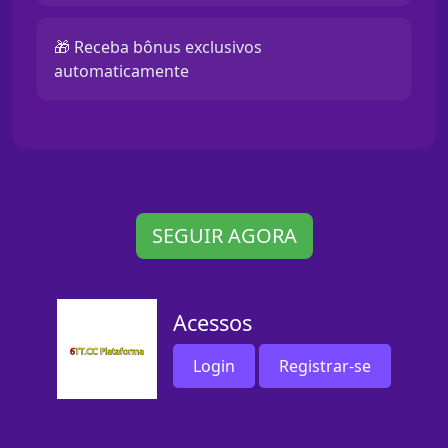
🎁 Receba bônus exclusivos
automaticamente
SEGUIR AGORA
Acessos
Login
Registrar-se