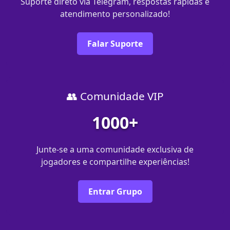
Suporte direto via Telegram, respostas rápidas e
atendimento personalizado!
Falar Suporte
👥 Comunidade VIP
1000+
Junte-se a uma comunidade exclusiva de
jogadores e compartilhe experiências!
Entrar Grupo