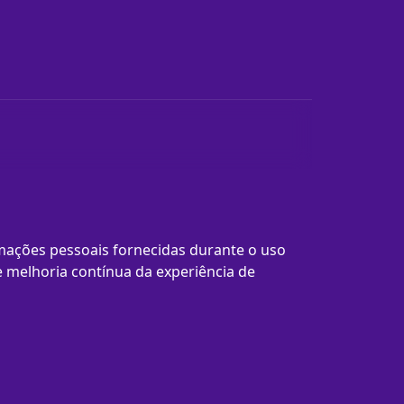
mações pessoais fornecidas durante o uso
e melhoria contínua da experiência de