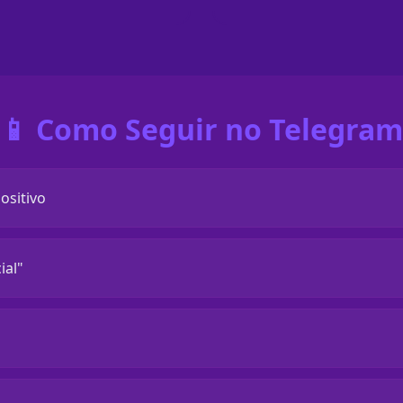
📱 Como Seguir no Telegram
ositivo
ial"