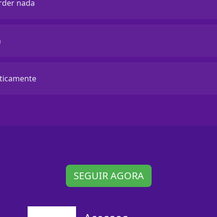
erder nada
a
aticamente
SEGUIR AGORA