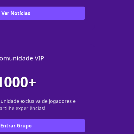
Ver Notícias
Comunidade VIP
1000+
unidade exclusiva de jogadores e
rtilhe experiências!
Entrar Grupo