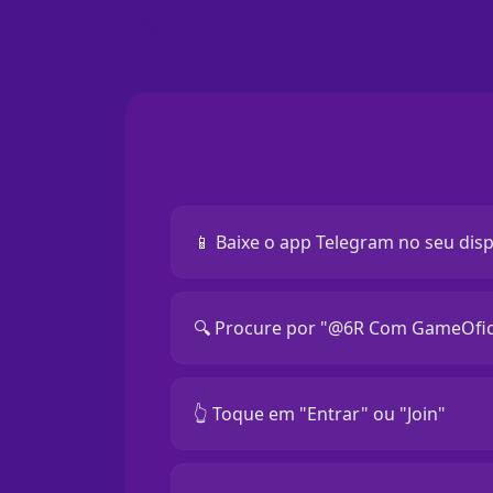
📱 Baixe o app Telegram no seu disp
🔍 Procure por "@6R Com GameOfic
👆 Toque em "Entrar" ou "Join"