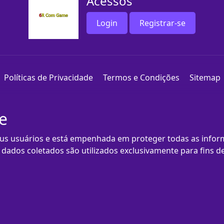
Acessos
Login
Registrar-se
Políticas de Privacidade
Termos e Condições
Sitemap
de
eus usuários e está empenhada em proteger todas as infor
dados coletados são utilizados exclusivamente para fins d