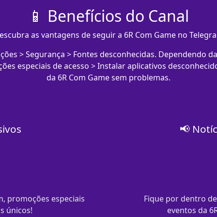
📱 Benefícios do Canal
escubra as vantagens de seguir a 6R Com Game no Telegr
rações > Segurança > Fontes desconhecidas. Dependendo da
ões especiais de acesso > Instalar aplicativos desconhecidos
da 6R Com Game sem problemas.
sivos
📢 Notí
m, promoções especiais
Fique por dentro d
s únicos!
eventos da 6