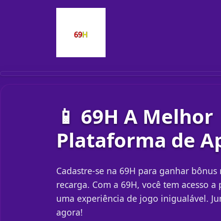
📱 69H A Melhor
Plataforma de A
Cadastre-se na 69H para ganhar bônus 
recarga. Com a 69H, você tem acesso a 
uma experiência de jogo inigualável. J
agora!