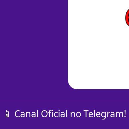
📱 Canal Oficial no Telegram!