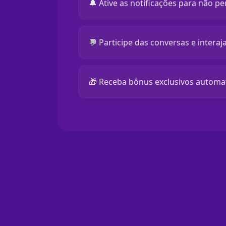
🔔 Ative as notificações para não p
💬 Participe das conversas e interaj
🎁 Receba bônus exclusivos autom