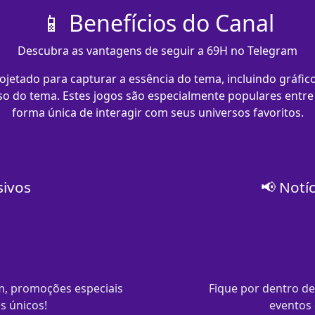
📱 Benefícios do Canal
Descubra as vantagens de seguir a 69H no Telegram
jetado para capturar a essência do tema, incluindo gráficos
rso do tema. Estes jogos são especialmente populares entre
forma única de interagir com seus universos favoritos.
sivos
📢 Notí
m, promoções especiais
Fique por dentro d
s únicos!
eventos