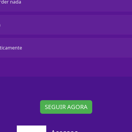
erder nada
a
aticamente
SEGUIR AGORA