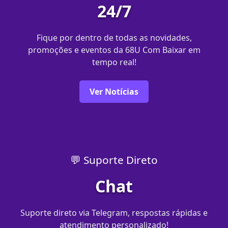
24/7
Fique por dentro de todas as novidades,
promoções e eventos da 68U Com Baixar em
tempo real!
Ver Notícias
💬 Suporte Direto
Chat
Suporte direto via Telegram, respostas rápidas e
atendimento personalizado!