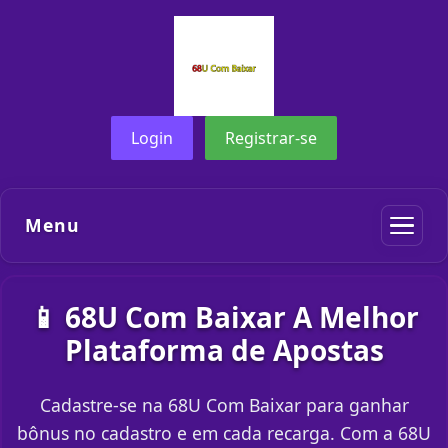
Login
Registrar-se
Menu
📱 68U Com Baixar A Melhor
Plataforma de Apostas
Cadastre-se na 68U Com Baixar para ganhar
bônus no cadastro e em cada recarga. Com a 68U