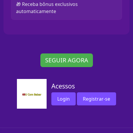
🎁 Receba bônus exclusivos
automaticamente
SEGUIR AGORA
Acessos
Login
Registrar-se