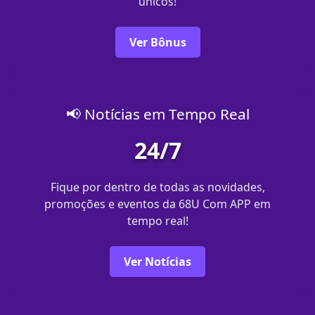
únicos!
Ver Bônus
📢 Notícias em Tempo Real
24/7
Fique por dentro de todas as novidades,
promoções e eventos da 68U Com APP em
tempo real!
Ver Notícias