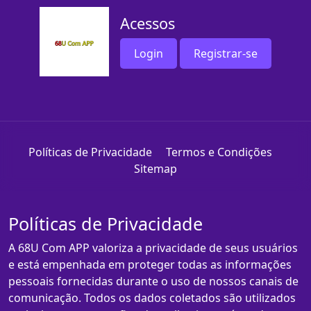
Acessos
Login
Registrar-se
Políticas de Privacidade
Termos e Condições
Sitemap
Políticas de Privacidade
A 68U Com APP valoriza a privacidade de seus usuários
e está empenhada em proteger todas as informações
pessoais fornecidas durante o uso de nossos canais de
comunicação. Todos os dados coletados são utilizados