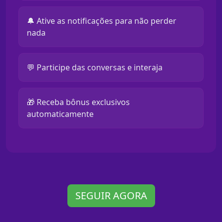
🔔 Ative as notificações para não perder
nada
💬 Participe das conversas e interaja
🎁 Receba bônus exclusivos
automaticamente
SEGUIR AGORA