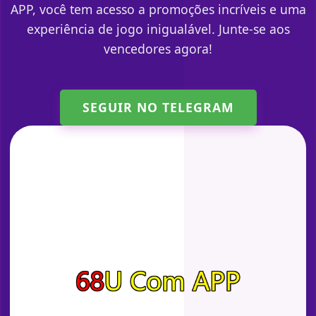
APP, você tem acesso a promoções incríveis e uma
experiência de jogo inigualável. Junte-se aos
vencedores agora!
SEGUIR NO TELEGRAM