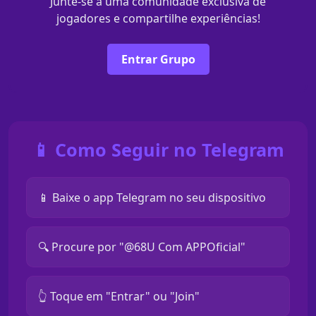
Junte-se a uma comunidade exclusiva de
jogadores e compartilhe experiências!
Entrar Grupo
📱 Como Seguir no Telegram
📱 Baixe o app Telegram no seu dispositivo
🔍 Procure por "@68U Com APPOficial"
👆 Toque em "Entrar" ou "Join"