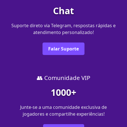
Chat
Suporte direto via Telegram, respostas rápidas e
atendimento personalizado!
Falar Suporte
👥 Comunidade VIP
1000+
Junte-se a uma comunidade exclusiva de
jogadores e compartilhe experiências!