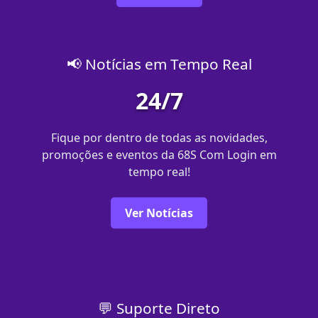
📢 Notícias em Tempo Real
24/7
Fique por dentro de todas as novidades,
promoções e eventos da 68S Com Login em
tempo real!
Ver Notícias
💬 Suporte Direto