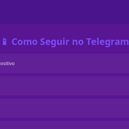
📱 Como Seguir no Telegram
ositivo