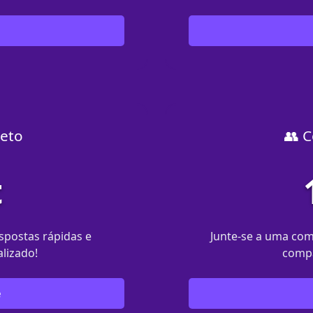
reto
👥 
t
espostas rápidas e
Junte-se a uma com
lizado!
compa
e