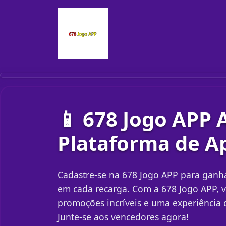
📱 678 Jogo APP 
Plataforma de A
Cadastre-se na 678 Jogo APP para ganh
em cada recarga. Com a 678 Jogo APP, 
promoções incríveis e uma experiência d
Junte-se aos vencedores agora!