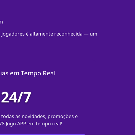
am
os jogadores é altamente reconhecida — um
cias em Tempo Real
24/7
e todas as novidades, promoções e
78 Jogo APP em tempo real!