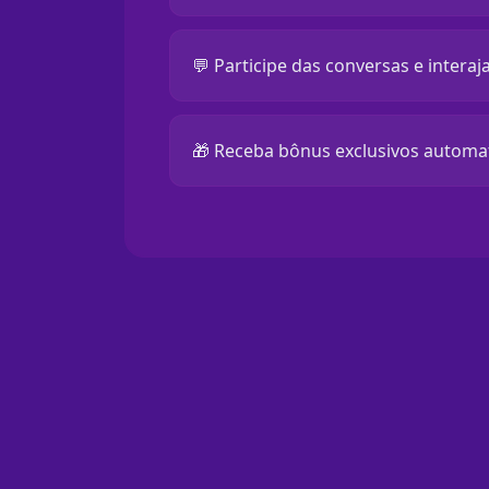
💬 Participe das conversas e interaj
🎁 Receba bônus exclusivos autom