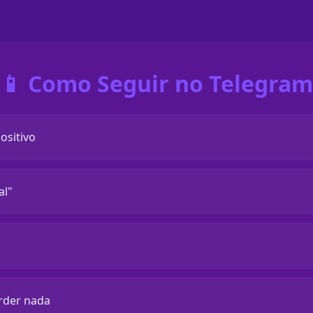
📱 Como Seguir no Telegram
ositivo
al"
erder nada