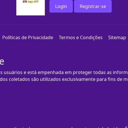
Login
Registrar-se
Políticas de Privacidade
Termos e Condições
Sitemap
de
eus usuários e está empenhada em proteger todas as infor
os coletados são utilizados exclusivamente para fins de m