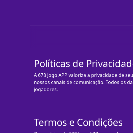
Políticas de Privacida
A 678 Jogo APP valoriza a privacidade de s
nossos canais de comunicação. Todos os dad
jogadores.
Termos e Condições