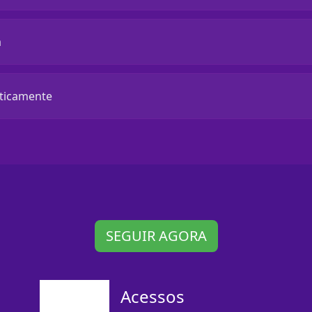
a
aticamente
SEGUIR AGORA
Acessos