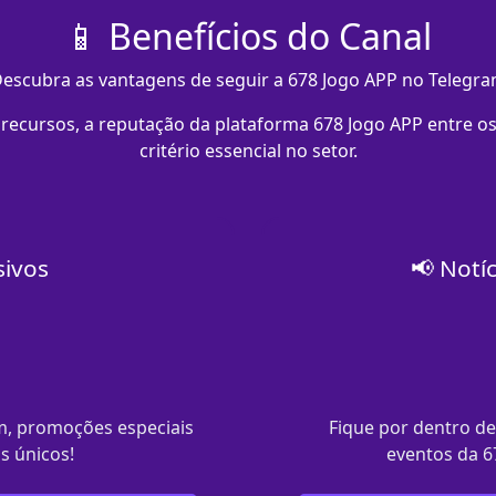
📱 Benefícios do Canal
escubra as vantagens de seguir a 678 Jogo APP no Telegr
 recursos, a reputação da plataforma 678 Jogo APP entre 
critério essencial no setor.
sivos
📢 Notí
m, promoções especiais
Fique por dentro d
s únicos!
eventos da 6