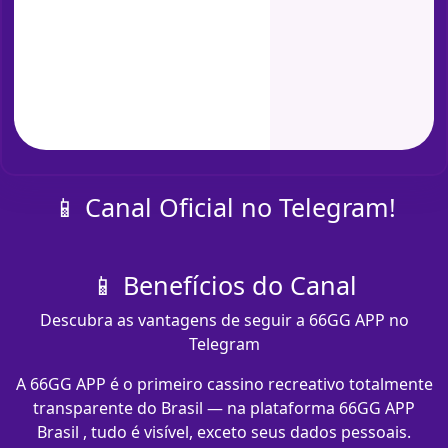
📱 Canal Oficial no Telegram!
📱 Benefícios do Canal
Descubra as vantagens de seguir a 66GG APP no
Telegram
A 66GG APP é o primeiro cassino recreativo totalmente
transparente do Brasil — na plataforma 66GG APP
Brasil , tudo é visível, exceto seus dados pessoais.