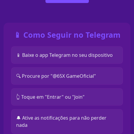
📱 Como Seguir no Telegram
📱 Baixe o app Telegram no seu dispositivo
🔍 Procure por "@65X GameOficial"
👆 Toque em "Entrar" ou "Join"
🔔 Ative as notificações para não perder
nada