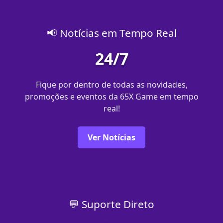
📢 Notícias em Tempo Real
24/7
Fique por dentro de todas as novidades,
promoções e eventos da 65X Game em tempo
real!
Ver Notícias
💬 Suporte Direto