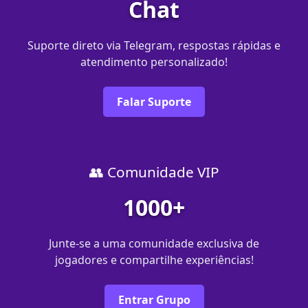
Chat
Suporte direto via Telegram, respostas rápidas e
atendimento personalizado!
Falar Suporte
👥 Comunidade VIP
1000+
Junte-se a uma comunidade exclusiva de
jogadores e compartilhe experiências!
Entrar Grupo