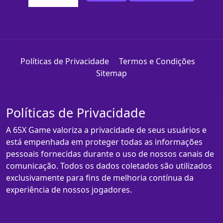
Políticas de Privacidade
Termos e Condições
Sitemap
Políticas de Privacidade
A 65X Game valoriza a privacidade de seus usuários e
está empenhada em proteger todas as informações
pessoais fornecidas durante o uso de nossos canais de
comunicação. Todos os dados coletados são utilizados
exclusivamente para fins de melhoria contínua da
experiência de nossos jogadores.