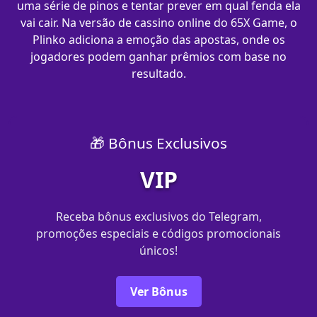
uma série de pinos e tentar prever em qual fenda ela
vai cair. Na versão de cassino online do 65X Game, o
Plinko adiciona a emoção das apostas, onde os
jogadores podem ganhar prêmios com base no
resultado.
🎁 Bônus Exclusivos
VIP
Receba bônus exclusivos do Telegram,
promoções especiais e códigos promocionais
únicos!
Ver Bônus