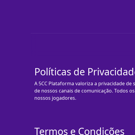
Políticas de Privacida
A 5CC Plataforma valoriza a privacidade de
de nossos canais de comunicação. Todos os 
nossos jogadores.
Termos e Condições