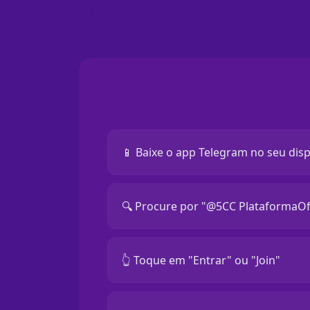
📱 Baixe o app Telegram no seu disp
🔍 Procure por "@5CC PlataformaOfi
👆 Toque em "Entrar" ou "Join"