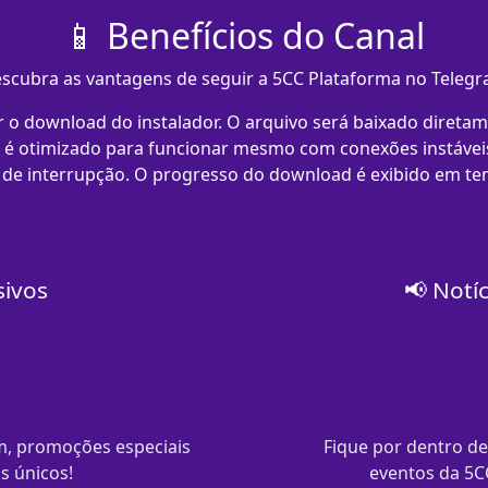
📱 Benefícios do Canal
scubra as vantagens de seguir a 5CC Plataforma no Teleg
r o download do instalador. O arquivo será baixado diret
 é otimizado para funcionar mesmo com conexões instáv
de interrupção. O progresso do download é exibido em te
sivos
📢 Notí
m, promoções especiais
Fique por dentro d
s únicos!
eventos da 5C