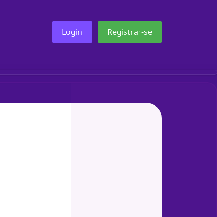
Login
Registrar-se