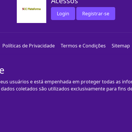
Acessos
Login
Registrar-se
Políticas de Privacidade
Termos e Condições
Sitemap
de
 seus usuários e está empenhada em proteger todas as inf
dados coletados são utilizados exclusivamente para fins d