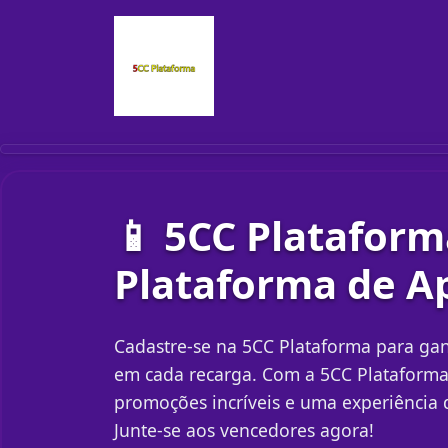
📱 5CC Platafor
Plataforma de A
Cadastre-se na 5CC Plataforma para ga
em cada recarga. Com a 5CC Plataforma
promoções incríveis e uma experiência d
Junte-se aos vencedores agora!