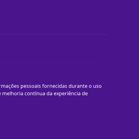
ormações pessoais fornecidas durante o uso
e melhoria contínua da experiência de