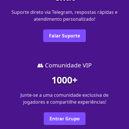
Suporte direto via Telegram, respostas rápidas e
atendimento personalizado!
Falar Suporte
👥 Comunidade VIP
1000+
Junte-se a uma comunidade exclusiva de
jogadores e compartilhe experiências!
Entrar Grupo