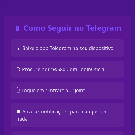
📱 Como Seguir no Telegram
📱 Baixe o app Telegram no seu dispositivo
🔍 Procure por "@580 Com LoginOficial"
👆 Toque em "Entrar" ou "Join"
🔔 Ative as notificações para não perder
nada