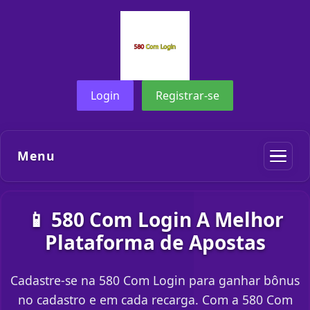
Login
Registrar-se
Menu
📱 580 Com Login A Melhor
Plataforma de Apostas
Cadastre-se na 580 Com Login para ganhar bônus
no cadastro e em cada recarga. Com a 580 Com