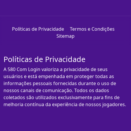
Políticas de Privacidade
Termos e Condições
Sitemap
Políticas de Privacidade
A 580 Com Login valoriza a privacidade de seus
usuários e está empenhada em proteger todas as
informações pessoais fornecidas durante o uso de
nossos canais de comunicação. Todos os dados
coletados são utilizados exclusivamente para fins de
melhoria contínua da experiência de nossos jogadores.