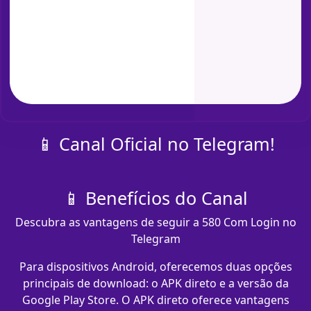
📱 Canal Oficial no Telegram!
📱 Benefícios do Canal
Descubra as vantagens de seguir a 580 Com Login no
Telegram
Para dispositivos Android, oferecemos duas opções
principais de download: o APK direto e a versão da
Google Play Store. O APK direto oferece vantagens