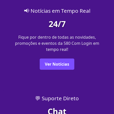
📢 Notícias em Tempo Real
24/7
Fique por dentro de todas as novidades,
promoções e eventos da 580 Com Login em
tempo real!
Ver Notícias
💬 Suporte Direto
Chat