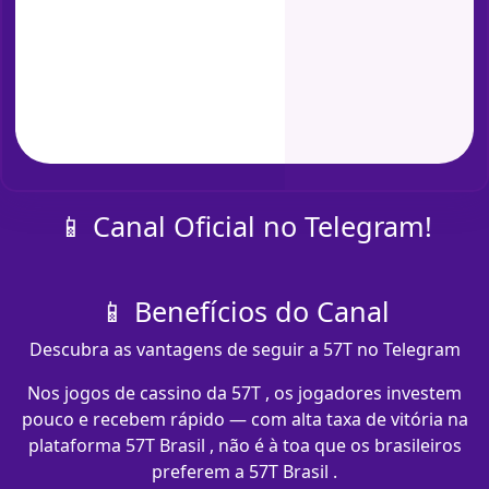
📱 Canal Oficial no Telegram!
📱 Benefícios do Canal
Descubra as vantagens de seguir a 57T no Telegram
Nos jogos de cassino da 57T , os jogadores investem
pouco e recebem rápido — com alta taxa de vitória na
plataforma 57T Brasil , não é à toa que os brasileiros
preferem a 57T Brasil .