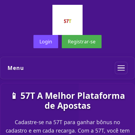
Login
Registrar-se
Menu
📱 57T A Melhor Plataforma
de Apostas
Cadastre-se na 57T para ganhar bônus no
cadastro e em cada recarga. Com a 57T, você tem