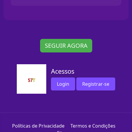
SEGUIR AGORA
Acessos
Login
Registrar-se
Políticas de Privacidade
Termos e Condições