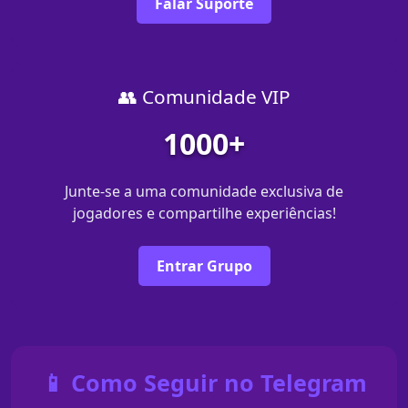
Falar Suporte
👥 Comunidade VIP
1000+
Junte-se a uma comunidade exclusiva de
jogadores e compartilhe experiências!
Entrar Grupo
📱 Como Seguir no Telegram