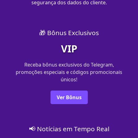
segurança dos dados do cliente.
🎁 Bônus Exclusivos
VIP
Receba bônus exclusivos do Telegram,
promoções especiais e códigos promocionais
únicos!
Ver Bônus
📢 Notícias em Tempo Real