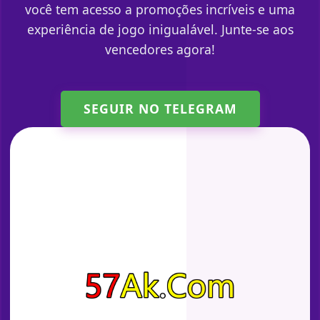
você tem acesso a promoções incríveis e uma
experiência de jogo inigualável. Junte-se aos
vencedores agora!
SEGUIR NO TELEGRAM