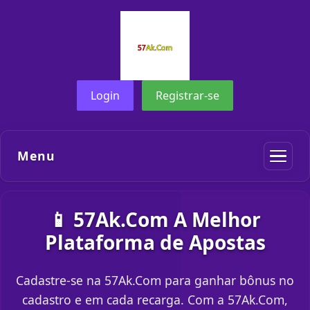
Login
Registrar-se
Menu
📱 57Ak.Com A Melhor
Plataforma de Apostas
Cadastre-se na 57Ak.Com para ganhar bônus no
cadastro e em cada recarga. Com a 57Ak.Com,