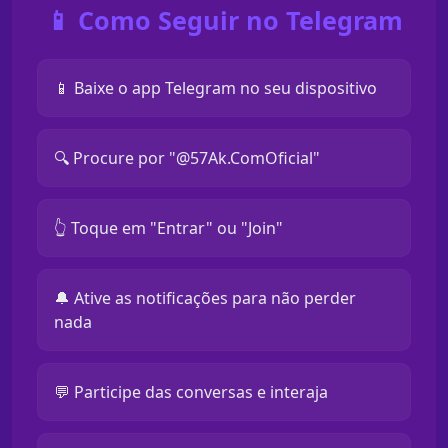
📱 Como Seguir no Telegram
📱 Baixe o app Telegram no seu dispositivo
🔍 Procure por "@57Ak.ComOficial"
👆 Toque em "Entrar" ou "Join"
🔔 Ative as notificações para não perder
nada
💬 Participe das conversas e interaja