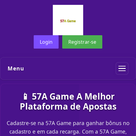
Login
Registrar-se
Menu
📱 57A Game A Melhor
Plataforma de Apostas
Cadastre-se na 57A Game para ganhar bônus no
cadastro e em cada recarga. Com a 57A Game,