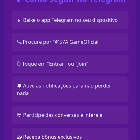
📱 Baixe o app Telegram no seu dispositivo
🔍 Procure por "@57A GameOficial"
👆 Toque em "Entrar" ou "Join"
🔔 Ative as notificações para não perder
nada
💬 Participe das conversas e interaja
🎁 Receba bônus exclusivos