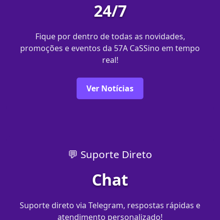
24/7
Fique por dentro de todas as novidades,
promoções e eventos da 57A CaSSino em tempo
real!
Ver Notícias
💬 Suporte Direto
Chat
Suporte direto via Telegram, respostas rápidas e
atendimento personalizado!