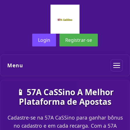
Login
Registrar-se
Menu
📱 57A CaSSino A Melhor
Plataforma de Apostas
Cadastre-se na 57A CaSSino para ganhar bônus
no cadastro e em cada recarga. Com a 57A