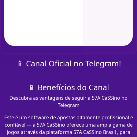
📱 Canal Oficial no Telegram!
📱 Benefícios do Canal
Descubra as vantagens de seguir a 57A CaSSino no
Telegram
Este é um software de apostas altamente profissional e
confiável — a 57A CaSSino oferece uma ampla gama de
jogos através da plataforma 57A CaSSino Brasil , para