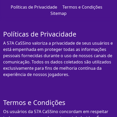
Políticas de Privacidade
Termos e Condições
Sitemap
Políticas de Privacidade
A 57A CaSSino valoriza a privacidade de seus usuários e
está empenhada em proteger todas as informações
pessoais fornecidas durante o uso de nossos canais de
comunicação. Todos os dados coletados são utilizados
exclusivamente para fins de melhoria contínua da
experiência de nossos jogadores.
Termos e Condições
Os usuários da 57A CaSSino concordam em respeitar