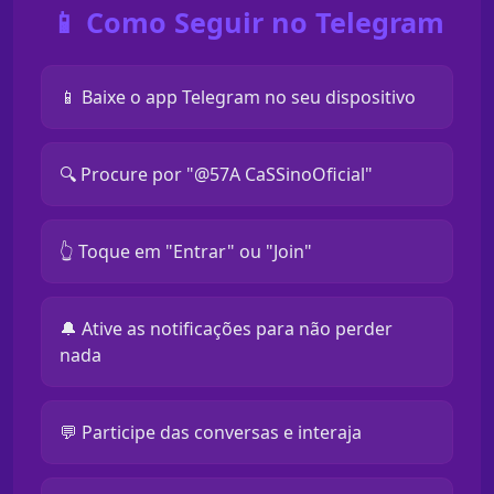
📱 Como Seguir no Telegram
📱 Baixe o app Telegram no seu dispositivo
🔍 Procure por "@57A CaSSinoOficial"
👆 Toque em "Entrar" ou "Join"
🔔 Ative as notificações para não perder
nada
💬 Participe das conversas e interaja