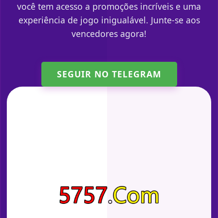
você tem acesso a promoções incríveis e uma
experiência de jogo inigualável. Junte-se aos
vencedores agora!
SEGUIR NO TELEGRAM