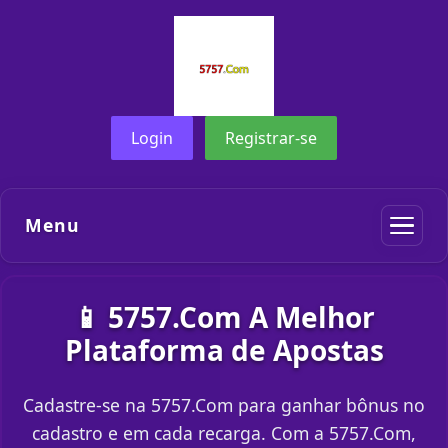
Login
Registrar-se
Menu
📱 5757.Com A Melhor
Plataforma de Apostas
Cadastre-se na 5757.Com para ganhar bônus no
cadastro e em cada recarga. Com a 5757.Com,