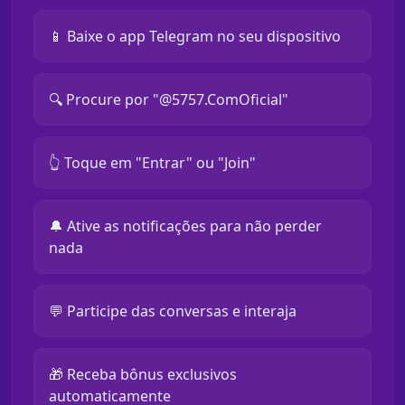
📱 Baixe o app Telegram no seu dispositivo
🔍 Procure por "@5757.ComOficial"
👆 Toque em "Entrar" ou "Join"
🔔 Ative as notificações para não perder
nada
💬 Participe das conversas e interaja
🎁 Receba bônus exclusivos
automaticamente