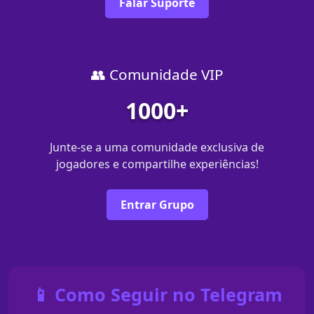
Falar Suporte
👥 Comunidade VIP
1000+
Junte-se a uma comunidade exclusiva de
jogadores e compartilhe experiências!
Entrar Grupo
📱 Como Seguir no Telegram