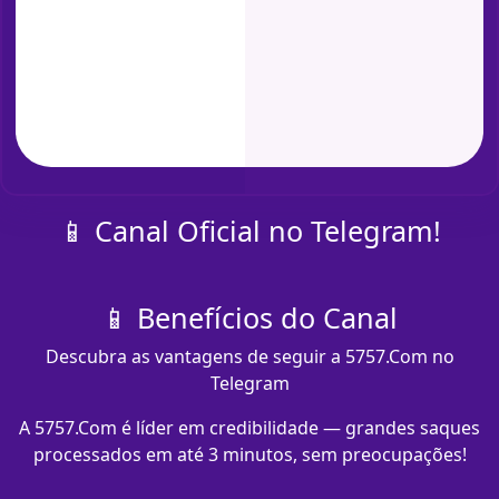
📱 Canal Oficial no Telegram!
📱 Benefícios do Canal
Descubra as vantagens de seguir a 5757.Com no
Telegram
A 5757.Com é líder em credibilidade — grandes saques
processados em até 3 minutos, sem preocupações!