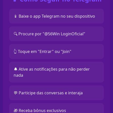
📱 Baixe o app Telegram no seu dispositivo
🔍 Procure por "@56Win LoginOficial"
👆 Toque em "Entrar" ou "Join"
🔔 Ative as notificações para não perder
nada
💬 Participe das conversas e interaja
🎁 Receba bônus exclusivos