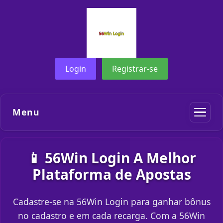
Login
Registrar-se
Menu
📱 56Win Login A Melhor
Plataforma de Apostas
Cadastre-se na 56Win Login para ganhar bônus
no cadastro e em cada recarga. Com a 56Win