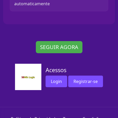
automaticamente
SEGUIR AGORA
Acessos
Login
Registrar-se