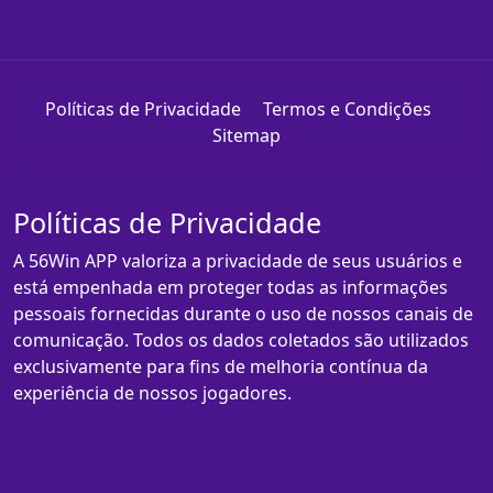
Políticas de Privacidade
Termos e Condições
Sitemap
Políticas de Privacidade
A 56Win APP valoriza a privacidade de seus usuários e
está empenhada em proteger todas as informações
pessoais fornecidas durante o uso de nossos canais de
comunicação. Todos os dados coletados são utilizados
exclusivamente para fins de melhoria contínua da
experiência de nossos jogadores.