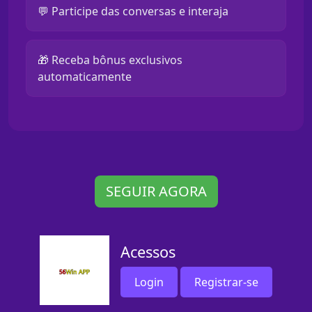
💬 Participe das conversas e interaja
🎁 Receba bônus exclusivos
automaticamente
SEGUIR AGORA
Acessos
Login
Registrar-se