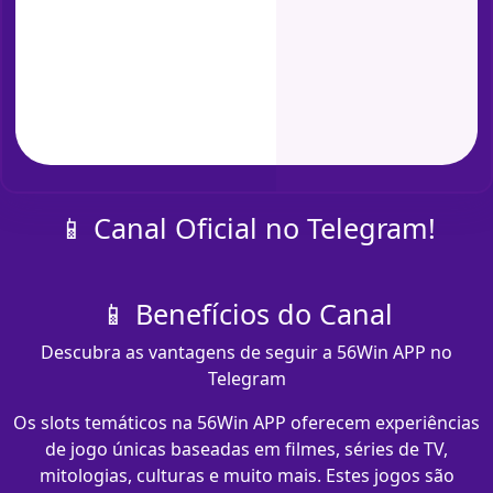
📱 Canal Oficial no Telegram!
📱 Benefícios do Canal
Descubra as vantagens de seguir a 56Win APP no
Telegram
Os slots temáticos na 56Win APP oferecem experiências
de jogo únicas baseadas em filmes, séries de TV,
mitologias, culturas e muito mais. Estes jogos são