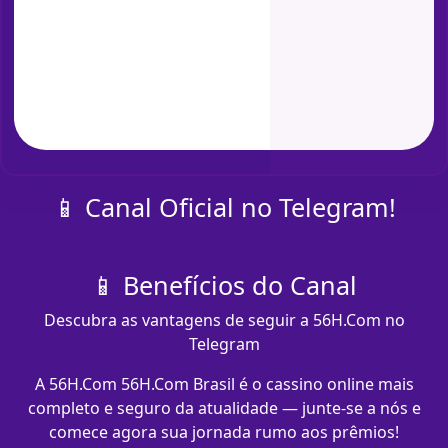
📱 Canal Oficial no Telegram!
📱 Benefícios do Canal
Descubra as vantagens de seguir a 56H.Com no
Telegram
A 56H.Com 56H.Com Brasil é o cassino online mais
completo e seguro da atualidade — junte-se a nós e
comece agora sua jornada rumo aos prêmios!