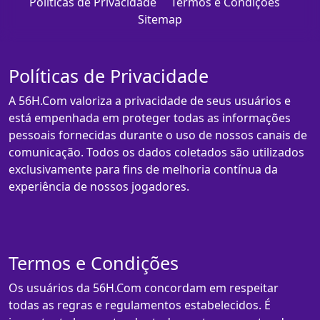
Políticas de Privacidade
Termos e Condições
Sitemap
Políticas de Privacidade
A 56H.Com valoriza a privacidade de seus usuários e
está empenhada em proteger todas as informações
pessoais fornecidas durante o uso de nossos canais de
comunicação. Todos os dados coletados são utilizados
exclusivamente para fins de melhoria contínua da
experiência de nossos jogadores.
Termos e Condições
Os usuários da 56H.Com concordam em respeitar
todas as regras e regulamentos estabelecidos. É