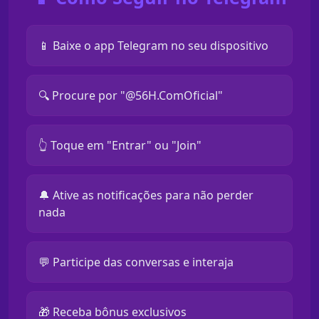
📱 Baixe o app Telegram no seu dispositivo
🔍 Procure por "@56H.ComOficial"
👆 Toque em "Entrar" ou "Join"
🔔 Ative as notificações para não perder
nada
💬 Participe das conversas e interaja
🎁 Receba bônus exclusivos