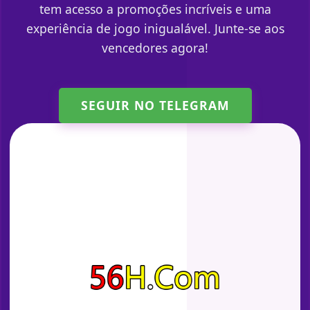
tem acesso a promoções incríveis e uma
experiência de jogo inigualável. Junte-se aos
vencedores agora!
SEGUIR NO TELEGRAM