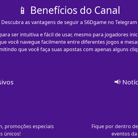
📱 Benefícios do Canal
Descubra as vantagens de seguir a 56Dgame no Telegram
ara ser intuitiva e fácil de usar, mesmo para jogadores ini
ue você navegue facilmente entre diferentes jogos e mesas
mitindo que você faça suas apostas com apenas alguns cliq
sivos
📢 Notí
m, promoções especiais
Fique por dentro d
s únicos!
eventos da