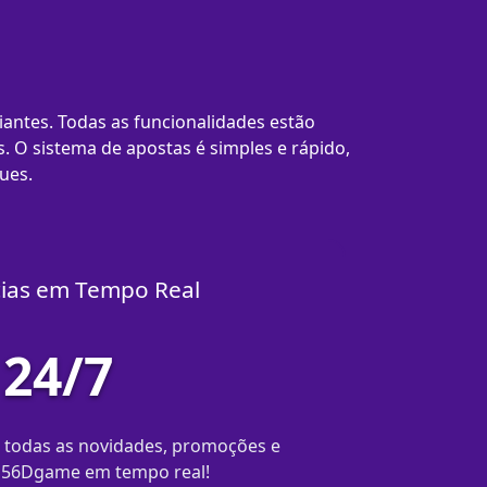
ciantes. Todas as funcionalidades estão
. O sistema de apostas é simples e rápido,
ues.
cias em Tempo Real
24/7
e todas as novidades, promoções e
 56Dgame em tempo real!