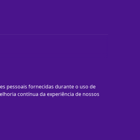
es pessoais fornecidas durante o uso de
elhoria contínua da experiência de nossos