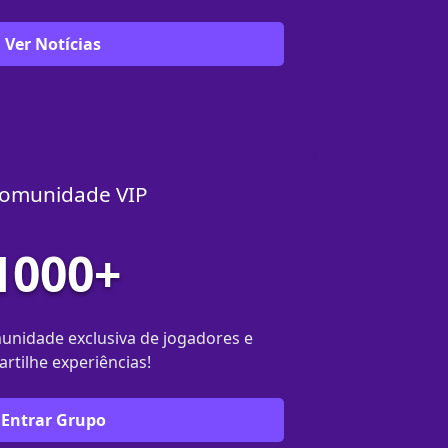
Ver Notícias
Comunidade VIP
1000+
unidade exclusiva de jogadores e
rtilhe experiências!
Entrar Grupo