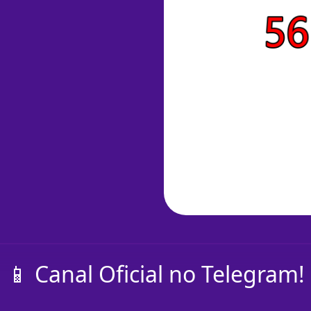
📱 Canal Oficial no Telegram!