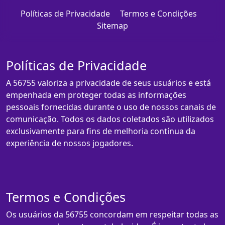
Políticas de Privacidade
Termos e Condições
Sitemap
Políticas de Privacidade
A 56755 valoriza a privacidade de seus usuários e está
empenhada em proteger todas as informações
pessoais fornecidas durante o uso de nossos canais de
comunicação. Todos os dados coletados são utilizados
exclusivamente para fins de melhoria contínua da
experiência de nossos jogadores.
Termos e Condições
Os usuários da 56755 concordam em respeitar todas as