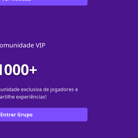
Comunidade VIP
1000+
unidade exclusiva de jogadores e
rtilhe experiências!
Entrar Grupo