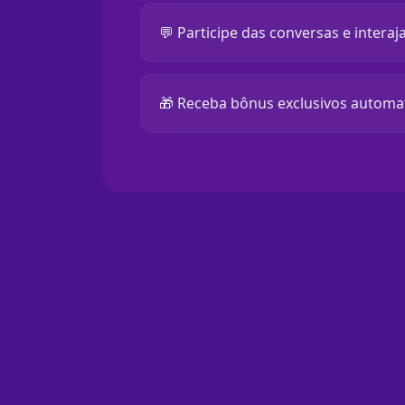
💬 Participe das conversas e interaj
🎁 Receba bônus exclusivos autom