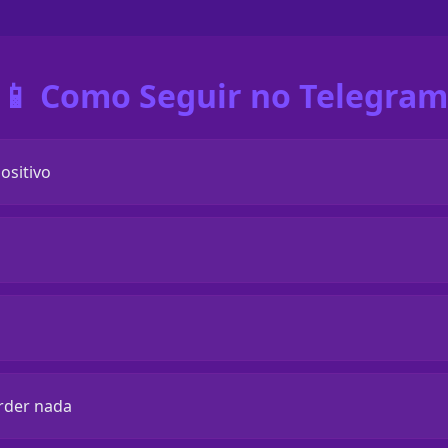
📱 Como Seguir no Telegram
ositivo
erder nada