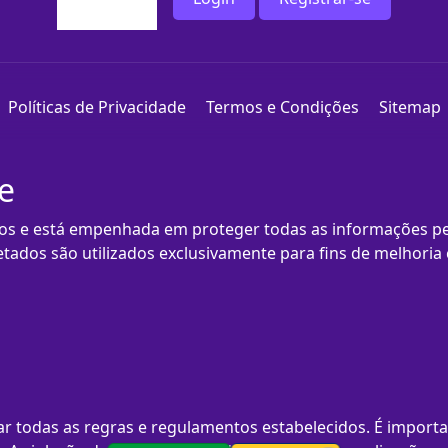
Políticas de Privacidade
Termos e Condições
Sitemap
de
rios e está empenhada em proteger todas as informações p
tados são utilizados exclusivamente para fins de melhoria
 todas as regras e regulamentos estabelecidos. É importa