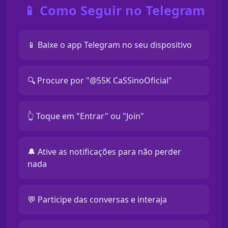
📱 Como Seguir no Telegram
📱 Baixe o app Telegram no seu dispositivo
🔍 Procure por "@55K CaSSinoOficial"
👆 Toque em "Entrar" ou "Join"
🔔 Ative as notificações para não perder
nada
💬 Participe das conversas e interaja