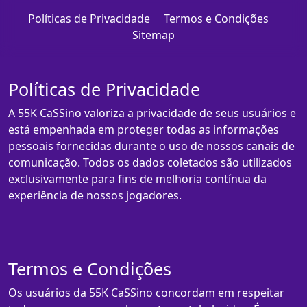
Políticas de Privacidade
Termos e Condições
Sitemap
Políticas de Privacidade
A 55K CaSSino valoriza a privacidade de seus usuários e
está empenhada em proteger todas as informações
pessoais fornecidas durante o uso de nossos canais de
comunicação. Todos os dados coletados são utilizados
exclusivamente para fins de melhoria contínua da
experiência de nossos jogadores.
Termos e Condições
Os usuários da 55K CaSSino concordam em respeitar