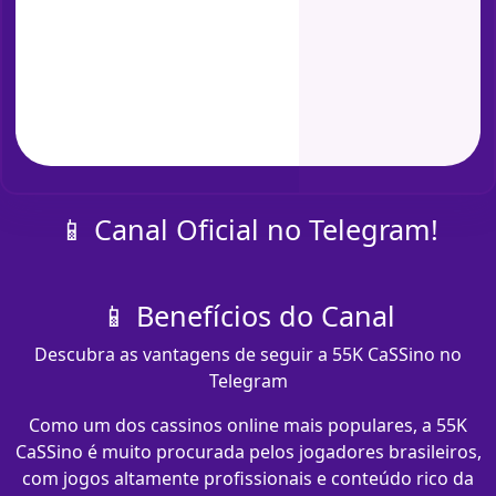
📱 Canal Oficial no Telegram!
📱 Benefícios do Canal
Descubra as vantagens de seguir a 55K CaSSino no
Telegram
Como um dos cassinos online mais populares, a 55K
CaSSino é muito procurada pelos jogadores brasileiros,
com jogos altamente profissionais e conteúdo rico da