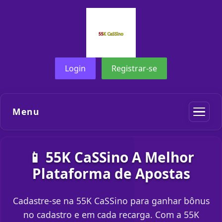
Login
Registrar-se
Menu
📱 55K CaSSino A Melhor
Plataforma de Apostas
Cadastre-se na 55K CaSSino para ganhar bônus
no cadastro e em cada recarga. Com a 55K