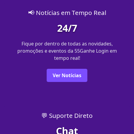
📢 Notícias em Tempo Real
24/7
Fique por dentro de todas as novidades,
promoções e eventos da 55Ganhe Login em
tempo real!
Ver Notícias
💬 Suporte Direto
Chat