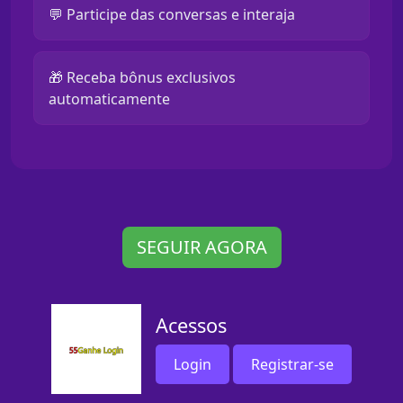
💬 Participe das conversas e interaja
🎁 Receba bônus exclusivos
automaticamente
SEGUIR AGORA
Acessos
Login
Registrar-se