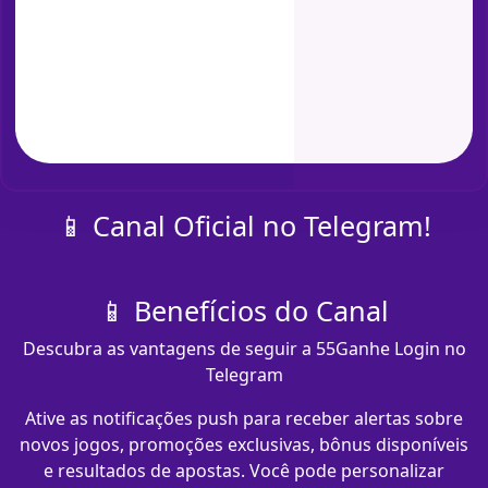
📱 Canal Oficial no Telegram!
📱 Benefícios do Canal
Descubra as vantagens de seguir a 55Ganhe Login no
Telegram
Ative as notificações push para receber alertas sobre
novos jogos, promoções exclusivas, bônus disponíveis
e resultados de apostas. Você pode personalizar