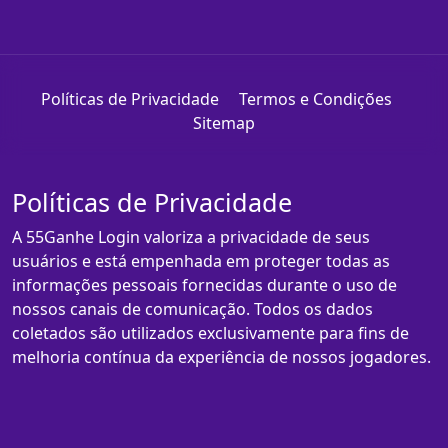
Políticas de Privacidade
Termos e Condições
Sitemap
Políticas de Privacidade
A 55Ganhe Login valoriza a privacidade de seus
usuários e está empenhada em proteger todas as
informações pessoais fornecidas durante o uso de
nossos canais de comunicação. Todos os dados
coletados são utilizados exclusivamente para fins de
melhoria contínua da experiência de nossos jogadores.