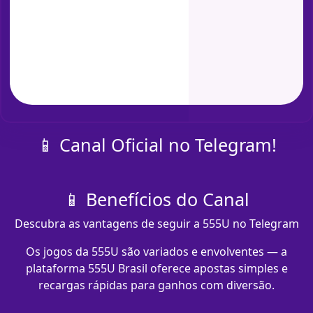
📱 Canal Oficial no Telegram!
📱 Benefícios do Canal
Descubra as vantagens de seguir a 555U no Telegram
Os jogos da 555U são variados e envolventes — a
plataforma 555U Brasil oferece apostas simples e
recargas rápidas para ganhos com diversão.