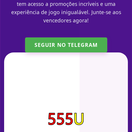
tem acesso a promoções incríveis e uma
experiência de jogo inigualável. Junte-se aos
vencedores agora!
SEGUIR NO TELEGRAM