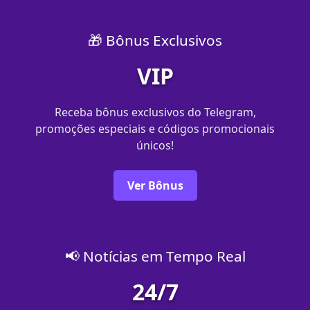
🎁 Bônus Exclusivos
VIP
Receba bônus exclusivos do Telegram,
promoções especiais e códigos promocionais
únicos!
Ver Bônus
📢 Notícias em Tempo Real
24/7